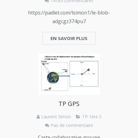
14185 commentaires
https://padlet.com/lsimon1/le-blob-
adgcgz374pu7
EN SAVOIR PLUS
TP GPS
Laurent Simon
TP 1ère S
Pas de commentaire
Carte collaborative groupe