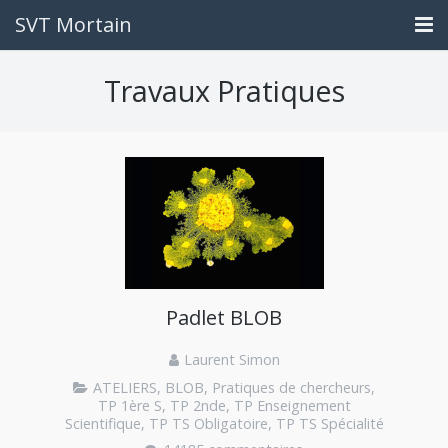
SVT Mortain
Accueil
Travaux Pratiques
Contact
Travail à rendre
Liens utiles
Ce que vous êtes devenus
Padlet BLOB
Laurent Simon
ATELIERS
,
BLOB
,
Pratiques de chercheurs
,
TP 1ère S
,
TP 2nde
,
TP Enseignement
Scientifique
,
TP TS Obligatoire
,
TP TS Spécialité