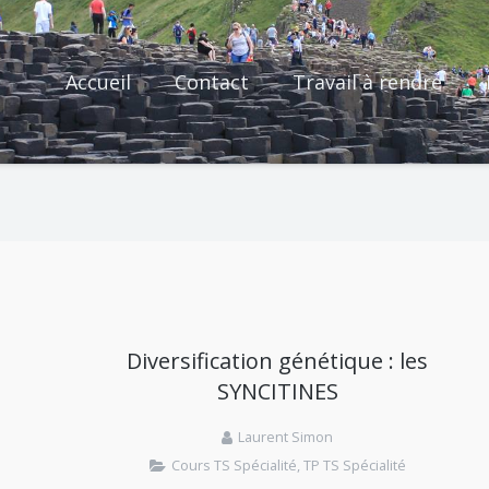
Accueil
Contact
Travail à rendre
Diversification génétique : les
SYNCITINES
Laurent Simon
Cours TS Spécialité
,
TP TS Spécialité