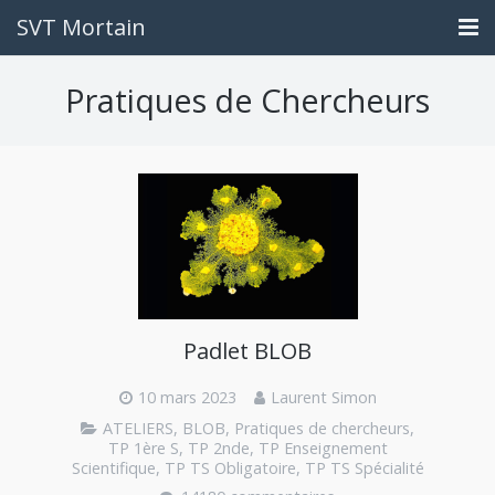
SVT Mortain
Accueil
Pratiques de Chercheurs
Contact
Travail à rendre
Liens utiles
Ce que vous êtes devenus
Padlet BLOB
10 mars 2023
Laurent Simon
ATELIERS
,
BLOB
,
Pratiques de chercheurs
,
TP 1ère S
,
TP 2nde
,
TP Enseignement
Scientifique
,
TP TS Obligatoire
,
TP TS Spécialité