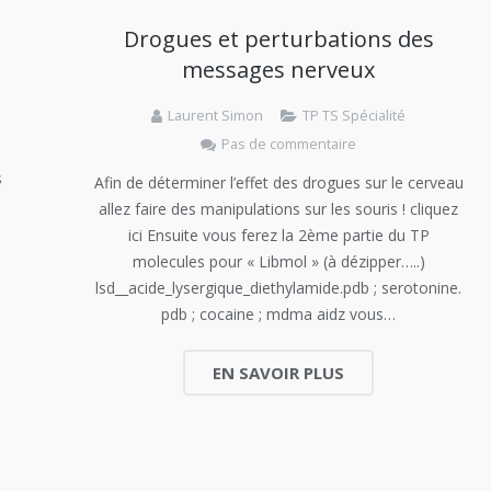
Drogues et perturbations des
messages nerveux
Laurent Simon
TP TS Spécialité
Pas de commentaire
s
Afin de déterminer l’effet des drogues sur le cerveau
allez faire des manipulations sur les souris ! cliquez
ici Ensuite vous ferez la 2ème partie du TP
molecules pour « Libmol » (à dézipper…..)
lsd__acide_lysergique_diethylamide.pdb ; serotonine.
pdb ; cocaine ; mdma aidz vous…
EN SAVOIR PLUS