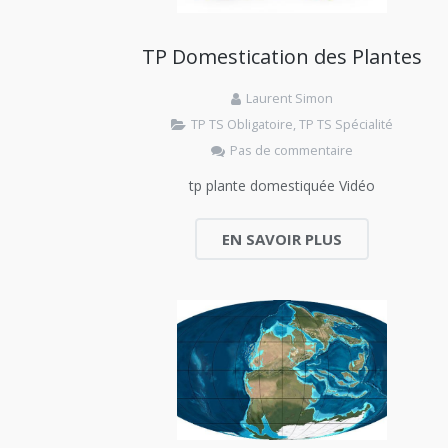
TP Domestication des Plantes
Laurent Simon
TP TS Obligatoire
,
TP TS Spécialité
Pas de commentaire
tp plante domestiquée Vidéo
EN SAVOIR PLUS