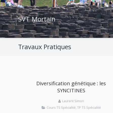
SVT Mortain
Travaux Pratiques
Diversification génétique : les
SYNCITINES
Laurent Simon
Cours TS Spécialité
,
TP TS Spécialité